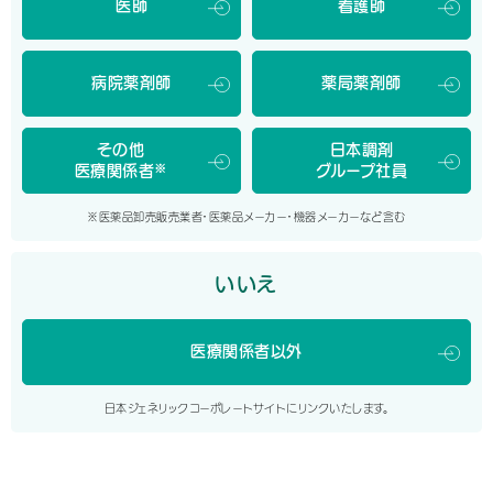
医師
看護師
この研究は、東京科学大大学院医歯学総合研究科公衆衛生学分野
（聖路加国際病院循環器内科医師）の鈴木隆宏大学院生や藤原武男
教授、聖路加国際病院循環器内科の青木二郎医師らの共同チームに
病院薬剤師
薬局薬剤師
よるもの。
その他
日本調剤
2012年10月から24年3月までの聖路加国際病院附属クリニッ
※
医療関係者
グループ社員
ク予防医療センターの健康診断データベースを使用。5万8,943人
の参加者から得られた35万9,717回の健診データを解析した。
※医薬品卸売販売業者・医薬品メーカー・機器メーカーなど含む
その結果、習慣的飲酒者では禁酒により「用量依存的」に血圧が低
いいえ
下することが示された。女性では1日0.5－1.0杯の禁酒で拡張期血
圧が0.41mmHg低下し、1日1.0－2.0杯の禁酒なら収縮期血圧
が0.78mmHg、拡張期血圧が1.14mmHg低下した。男性でも同
医療関係者以外
様の傾向が認められ、1日1.0－2.0杯の禁酒で収縮期血圧が
1.03mmHg、拡張期血圧が1.62mmHg低下した。
日本ジェネリックコーポレートサイトにリンクいたします。
一方、非飲酒者が新たに飲酒を開始した場合には、用量依存的に