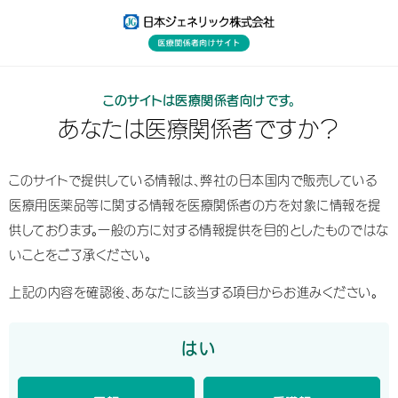
M
国内医療・薬事情報
製品情報
このサイトは医療関係者向けです。
あなたは医療関係者ですか？
新製品情報
飲酒量少なくても禁酒で血圧低下
このサイトで提供している情報は、弊社の日本国内で販売している
2025年11月10日 13:50
医療用医薬品等に関する情報を
医療関係者の方を対象に情報を提
医療・看護
供しております。
一般の方に対する情報提供を目的としたものではな
資材一覧
東京科学大など実証
いことをご了承ください。
東京科学大と聖路加国際病院は、約6万人の健康診断データを用
上記の内容を確認後、あなたに該当する項目からお進みください。
お役立ち情報
いた大規模な縦断的解析で、女性・男性ともに飲酒が1日1－2杯以
下の少量でも禁酒により血圧が低下し、逆に飲酒を開始すると血圧
はい
が上昇することを確認したと発表した。
日本ジェネリック
お問い合わせ
コーポレートサイト