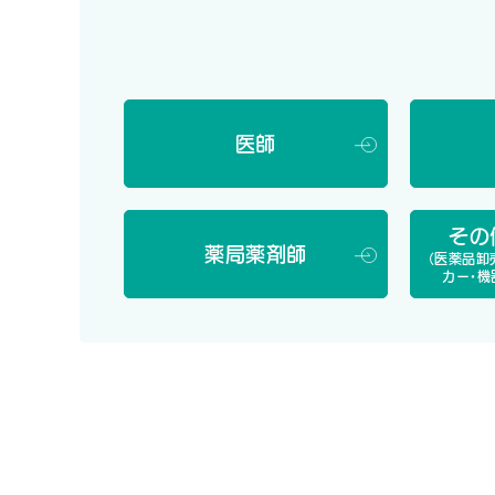
2026年07月08日 15:30
行政
適用ルールも 中医協・部会
医師
厚生労働省は8日、2027年度に薬価改定を実施
た。これまでの改定の影響も踏まえ、関係業界から意
その
8日の薬価専門部会では、江澤和彦委員（日本医師
薬局薬剤師
（医薬品卸
カー・機
対象は医療機関・薬局の経営状況や経済状況などに
森昌平氏に代わって診療側委員に就任した渡邊大記
これに対して支払側の佐竹陽一委員（健康保険組合
界にヒアリングを行う。