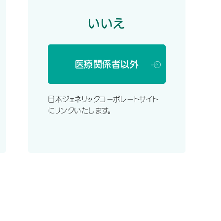
いいえ
医療関係者以外
針を中央社会保険医療協議会の薬価専門部会に示し
日本ジェネリックコーポレートサイト
にリンクいたします。
悪化すれば「意味がない」と指摘。その上で、改定の
た。
乖離が大きい品目のみとするべきだと主張した。
対応を求めた。薬価専門部会では、次の会合で関係業