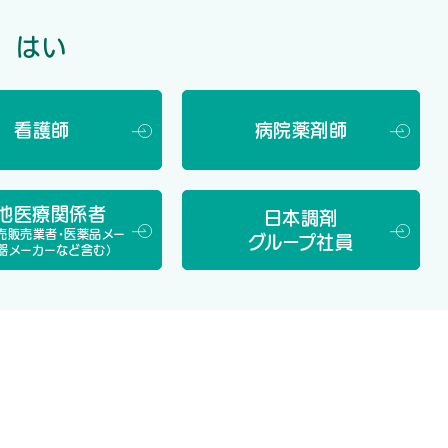
はい
看護師
病院薬剤師
することを前提に対象品目の範囲や適用ルールを検討する方
見聴取しながら議論を深める。
他
医療関係者
日本調剤
会常任理事）が、薬価改定を実施することで医薬品の供給が再び
売販売業者・医薬品メー
グループ社員
器メーカーなど含む）
加え、品目ごとの供給状況を勘案して検討する必要があると訴え
氏（日本薬剤師会副会長）は、改定の対象は市場実勢価格との
連合会理事）は、対象品目の範囲拡大など、めりはりの利いた