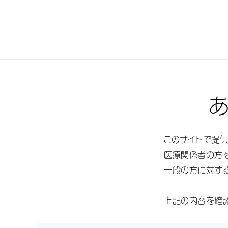
製
TOP
国内医療・薬事情報
27年度薬価改定「実施を前提に」
このサイトで提
国内医療・薬事情報
医療関係者の方を
一般の方に対す
上記の内容を確
27年度薬価改定「実施を前提